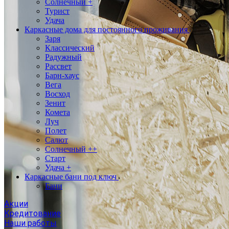
Солнечный +
Турист
Удача
Каркасные дома для постоянного проживания
Заря
Классический
Радужный
Рассвет
Барн-хаус
Вега
Восход
Зенит
Комета
Луч
Полет
Салют
Солнечный ++
Старт
Удача +
Каркасные бани под ключ
Бани
Акции
Кредитование
Наши работы