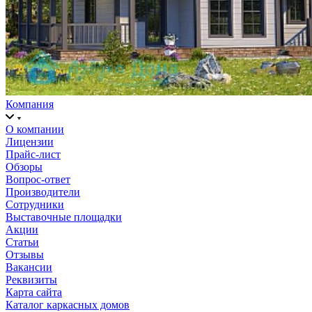
Компания
О компании
Лицензии
Прайс-лист
Обзоры
Вопрос-ответ
Производители
Сотрудники
Выставочные площадки
Акции
Статьи
Отзывы
Вакансии
Реквизиты
Карта сайта
Каталог каркасных домов