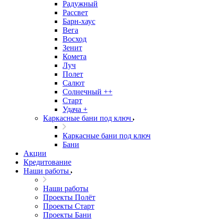
Радужный
Рассвет
Барн-хаус
Вега
Восход
Зенит
Комета
Луч
Полет
Салют
Солнечный ++
Старт
Удача +
Каркасные бани под ключ
Каркасные бани под ключ
Бани
Акции
Кредитование
Наши работы
Наши работы
Проекты Полёт
Проекты Старт
Проекты Бани