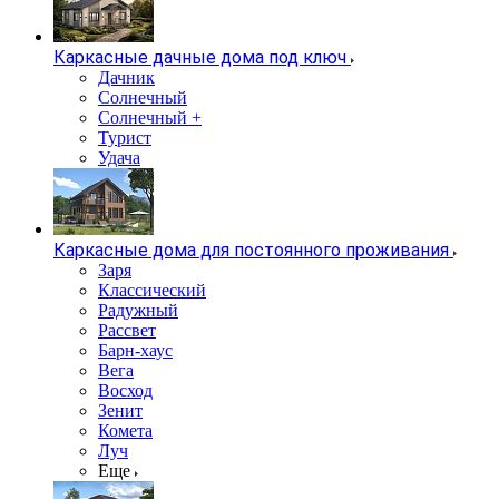
Каркасные дачные дома под ключ
Дачник
Солнечный
Солнечный +
Турист
Удача
Каркасные дома для постоянного проживания
Заря
Классический
Радужный
Рассвет
Барн-хаус
Вега
Восход
Зенит
Комета
Луч
Еще