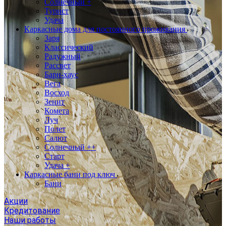
Солнечный +
Турист
Удача
Каркасные дома для постоянного проживания
Заря
Классический
Радужный
Рассвет
Барн-хаус
Вега
Восход
Зенит
Комета
Луч
Полет
Салют
Солнечный ++
Старт
Удача +
Каркасные бани под ключ
Бани
Акции
Кредитование
Наши работы