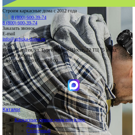
Строим каркасные дома с 2012 года
8 (800) 600-39-74
8 (800) 600-39-74
Заказать звонок
E-mail
info@azbuka-doma.ru
Адрес
Новая Адыгея, ул. Тургеневское Шоссе, 22 ТЦ "5 звезд"
Режим работы
Ежедневно: с 9:00 до 18:00
Заказать звонок
Каталог
Каркасные дачные дома под ключ
Дачник
Солнечный