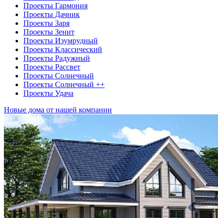
Проекты Гармония
Проекты Дачник
Проекты Заря
Проекты Зенит
Проекты Изумрудный
Проекты Классический
Проекты Радужный
Проекты Рассвет
Проекты Солнечный
Проекты Солнечный ++
Проекты Удача
Новые дома от нашей компании