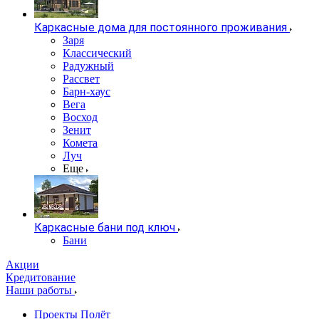
Каркасные дома для постоянного проживания
Заря
Классический
Радужный
Рассвет
Барн-хаус
Вега
Восход
Зенит
Комета
Луч
Еще
Каркасные бани под ключ
Бани
Акции
Кредитование
Наши работы
Проекты Полёт