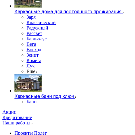
Каркасные дома для постоянного проживания
Заря
Классический
Радужный
Рассвет
Барн-хаус
Вега
Восход
Зенит
Комета
Луч
Еще
Каркасные бани под ключ
Бани
Акции
Кредитование
Наши работы
Проекты Полёт