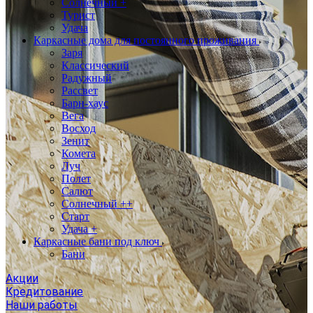
Солнечный +
Турист
Удача
Каркасные дома для постоянного проживания
Заря
Классический
Радужный
Рассвет
Барн-хаус
Вега
Восход
Зенит
Комета
Луч
Полет
Салют
Солнечный ++
Старт
Удача +
Каркасные бани под ключ
Бани
Акции
Кредитование
Наши работы