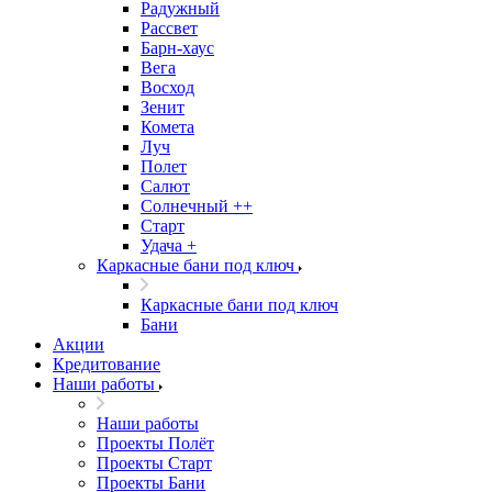
Радужный
Рассвет
Барн-хаус
Вега
Восход
Зенит
Комета
Луч
Полет
Салют
Солнечный ++
Старт
Удача +
Каркасные бани под ключ
Каркасные бани под ключ
Бани
Акции
Кредитование
Наши работы
Наши работы
Проекты Полёт
Проекты Старт
Проекты Бани