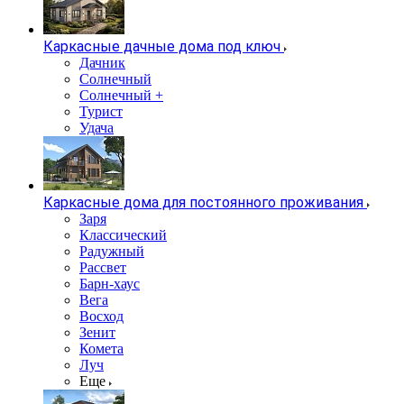
Каркасные дачные дома под ключ
Дачник
Солнечный
Солнечный +
Турист
Удача
Каркасные дома для постоянного проживания
Заря
Классический
Радужный
Рассвет
Барн-хаус
Вега
Восход
Зенит
Комета
Луч
Еще