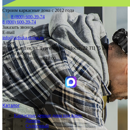
Строим каркасные дома с 2012 года
8 (800) 600-39-74
8 (800) 600-39-74
Заказать звонок
E-mail
info@azbuka-doma.ru
Адрес
Новая Адыгея, ул. Тургеневское Шоссе, 22 ТЦ "5 звезд"
Режим работы
Ежедневно: с 9:00 до 18:00
Заказать звонок
Каталог
Каркасные дачные дома под ключ
Дачник
Солнечный