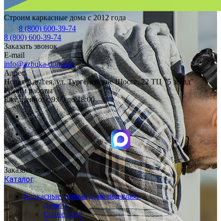
Строим каркасные дома с 2012 года
8 (800) 600-39-74
8 (800) 600-39-74
Заказать звонок
E-mail
info@azbuka-doma.ru
Адрес
Новая Адыгея, ул. Тургеневское Шоссе, 22 ТЦ "5 звезд"
Режим работы
Ежедневно: с 9:00 до 18:00
Заказать звонок
Каталог
Каркасные дачные дома под ключ
Дачник
Солнечный