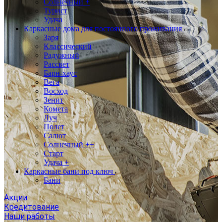
Солнечный +
Турист
Удача
Каркасные дома для постоянного проживания
Заря
Классический
Радужный
Рассвет
Барн-хаус
Вега
Восход
Зенит
Комета
Луч
Полет
Салют
Солнечный ++
Старт
Удача +
Каркасные бани под ключ
Бани
Акции
Кредитование
Наши работы