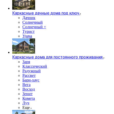
Каркасные дачные дома под ключ
Дачник
Солнечный
Солнечный +
Турист
Удача
Каркасные дома для постоянного проживания
Заря
Классический
Радужный
Рассвет
Барн-хаус
Вега
Восход
Зенит
Комета
Луч
Еще