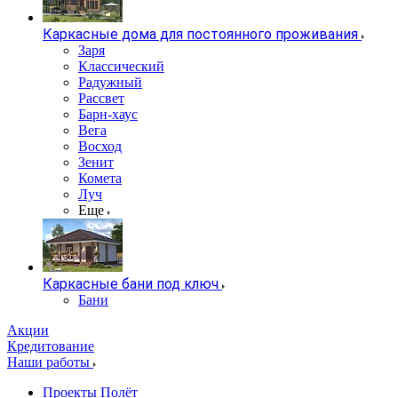
Каркасные дома для постоянного проживания
Заря
Классический
Радужный
Рассвет
Барн-хаус
Вега
Восход
Зенит
Комета
Луч
Еще
Каркасные бани под ключ
Бани
Акции
Кредитование
Наши работы
Проекты Полёт