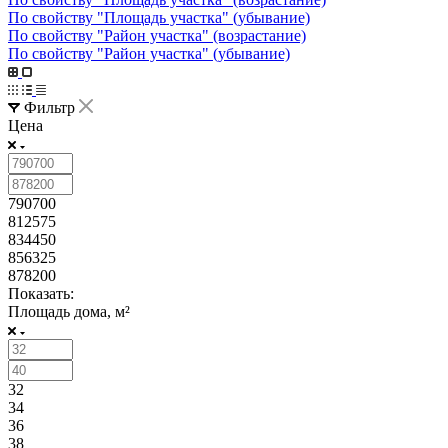
По свойству "Площадь участка" (убывание)
По свойству "Район участка" (возрастание)
По свойству "Район участка" (убывание)
Фильтр
Цена
790700
812575
834450
856325
878200
Показать:
Площадь дома, м²
32
34
36
38