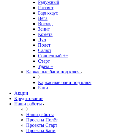
Радужный
Рассвет
Барн-хаус
Вега
Восход
Зенит
Комета
Луч
Полет
Салют
Солнечный ++
Старт
Удача +
Каркасные бани под ключ
Каркасные бани под ключ
Бани
Акции
Кредитование
Наши работы
Наши работы
Проекты Полёт
Проекты Старт
Проекты Бани