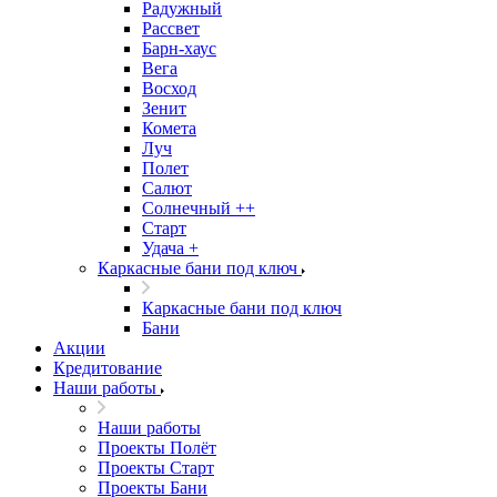
Радужный
Рассвет
Барн-хаус
Вега
Восход
Зенит
Комета
Луч
Полет
Салют
Солнечный ++
Старт
Удача +
Каркасные бани под ключ
Каркасные бани под ключ
Бани
Акции
Кредитование
Наши работы
Наши работы
Проекты Полёт
Проекты Старт
Проекты Бани