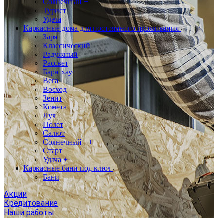
Солнечный +
Турист
Удача
Каркасные дома для постоянного проживания
Заря
Классический
Радужный
Рассвет
Барн-хаус
Вега
Восход
Зенит
Комета
Луч
Полет
Салют
Солнечный ++
Старт
Удача +
Каркасные бани под ключ
Бани
Акции
Кредитование
Наши работы