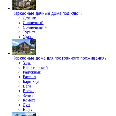
Каркасные дачные дома под ключ
Дачник
Солнечный
Солнечный +
Турист
Удача
Каркасные дома для постоянного проживания
Заря
Классический
Радужный
Рассвет
Барн-хаус
Вега
Восход
Зенит
Комета
Луч
Еще