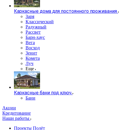
Каркасные дома для постоянного проживания
Заря
Классический
Радужный
Рассвет
Барн-хаус
Вега
Восход
Зенит
Комета
Луч
Еще
Каркасные бани под ключ
Бани
Акции
Кредитование
Наши работы
Проекты Полёт