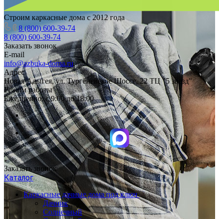
Строим каркасные дома с 2012 года
8 (800) 600-39-74
8 (800) 600-39-74
Заказать звонок
E-mail
info@azbuka-doma.ru
Адрес
Новая Адыгея, ул. Тургеневское Шоссе, 22 ТЦ "5 звезд"
Режим работы
Ежедневно: с 9:00 до 18:00
Заказать звонок
Каталог
Каркасные дачные дома под ключ
Дачник
Солнечный