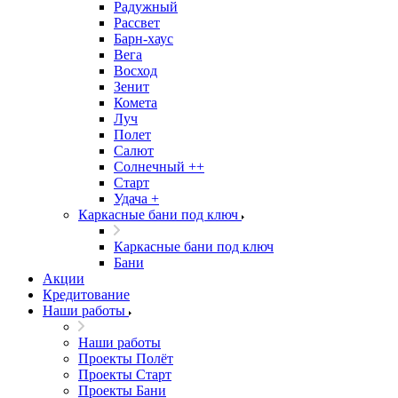
Радужный
Рассвет
Барн-хаус
Вега
Восход
Зенит
Комета
Луч
Полет
Салют
Солнечный ++
Старт
Удача +
Каркасные бани под ключ
Каркасные бани под ключ
Бани
Акции
Кредитование
Наши работы
Наши работы
Проекты Полёт
Проекты Старт
Проекты Бани