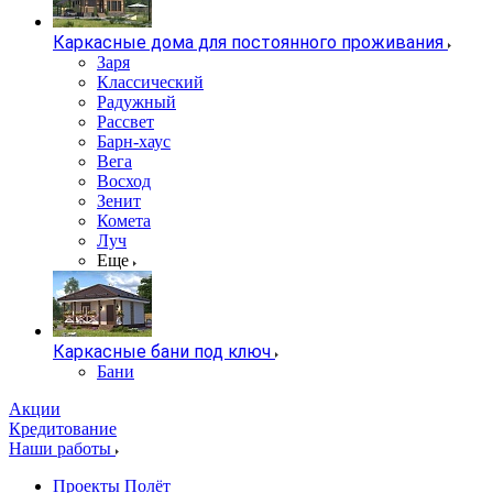
Каркасные дома для постоянного проживания
Заря
Классический
Радужный
Рассвет
Барн-хаус
Вега
Восход
Зенит
Комета
Луч
Еще
Каркасные бани под ключ
Бани
Акции
Кредитование
Наши работы
Проекты Полёт