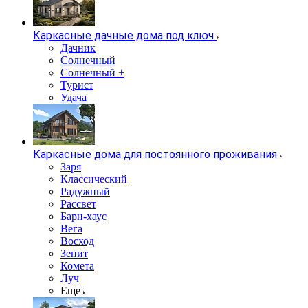
Каркасные дачные дома под ключ
Дачник
Солнечный
Солнечный +
Турист
Удача
Каркасные дома для постоянного проживания
Заря
Классический
Радужный
Рассвет
Барн-хаус
Вега
Восход
Зенит
Комета
Луч
Еще