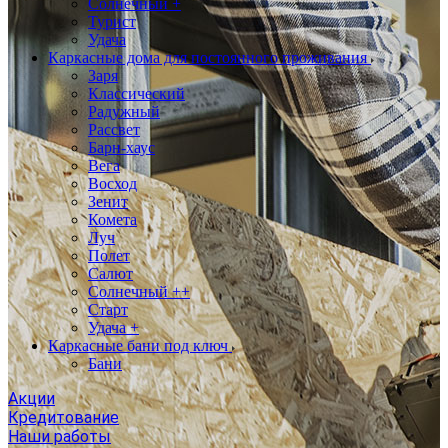
Солнечный +
Турист
Удача
Каркасные дома для постоянного проживания
Заря
Классический
Радужный
Рассвет
Барн-хаус
Вега
Восход
Зенит
Комета
Луч
Полет
Салют
Солнечный ++
Старт
Удача +
Каркасные бани под ключ
Бани
Акции
Кредитование
Наши работы