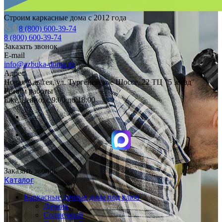
Строим каркасные дома с 2012 года
8 (800) 600-39-74
8 (800) 600-39-74
Заказать звонок
E-mail
info@azbuka-doma.ru
Адрес
Новая Адыгея, ул. Тургеневское Шоссе, 22 ТЦ "5 звезд"
Режим работы
Ежедневно: с 9:00 до 18:00
Заказать звонок
Каталог
Каркасные дачные дома под ключ
Дачник
Солнечный