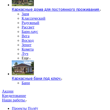
Каркасные дома для постоянного проживания
Заря
Классический
Радужный
Рассвет
Барн-хаус
Вега
Восход
Зенит
Комета
Луч
Еще
Каркасные бани под ключ
Бани
Акции
Кредитование
Наши работы
Проекты Полёт