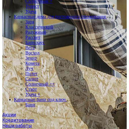
Солнечный +
Турист
Удача
Каркасные дома для постоянного проживания
Заря
Классический
Радужный
Рассвет
Барн-хаус
Вега
Восход
Зенит
Комета
Луч
Полет
Салют
Солнечный ++
Старт
Удача +
Каркасные бани под ключ
Бани
Акции
Кредитование
Наши работы