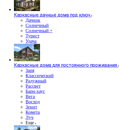
Каркасные дачные дома под ключ
Дачник
Солнечный
Солнечный +
Турист
Удача
Каркасные дома для постоянного проживания
Заря
Классический
Радужный
Рассвет
Барн-хаус
Вега
Восход
Зенит
Комета
Луч
Еще