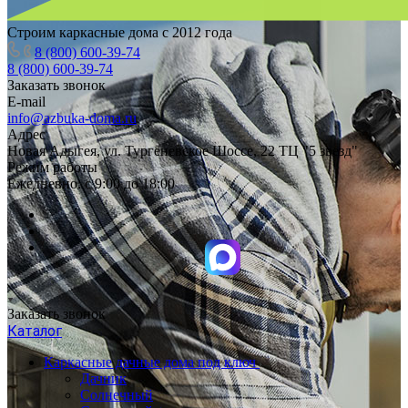
Строим каркасные дома с 2012 года
8 (800) 600-39-74
8 (800) 600-39-74
Заказать звонок
E-mail
info@azbuka-doma.ru
Адрес
Новая Адыгея, ул. Тургеневское Шоссе, 22 ТЦ "5 звезд"
Режим работы
Ежедневно: с 9:00 до 18:00
Заказать звонок
Каталог
Каркасные дачные дома под ключ
Дачник
Солнечный