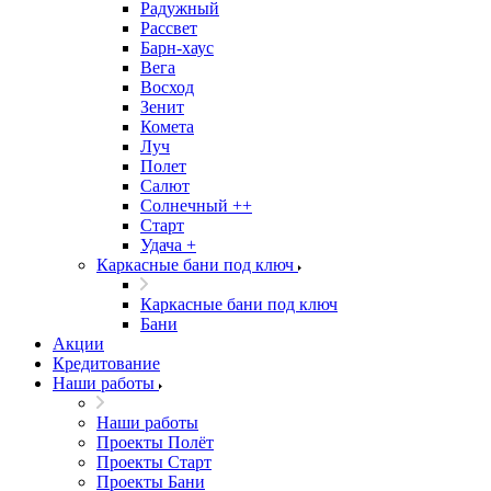
Радужный
Рассвет
Барн-хаус
Вега
Восход
Зенит
Комета
Луч
Полет
Салют
Солнечный ++
Старт
Удача +
Каркасные бани под ключ
Каркасные бани под ключ
Бани
Акции
Кредитование
Наши работы
Наши работы
Проекты Полёт
Проекты Старт
Проекты Бани