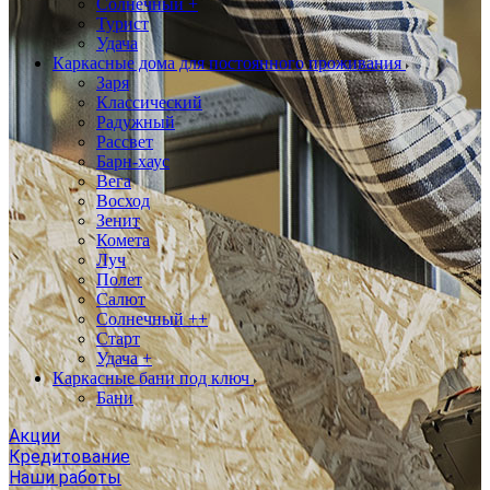
Солнечный +
Турист
Удача
Каркасные дома для постоянного проживания
Заря
Классический
Радужный
Рассвет
Барн-хаус
Вега
Восход
Зенит
Комета
Луч
Полет
Салют
Солнечный ++
Старт
Удача +
Каркасные бани под ключ
Бани
Акции
Кредитование
Наши работы