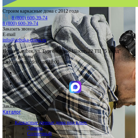
Строим каркасные дома с 2012 года
8 (800) 600-39-74
8 (800) 600-39-74
Заказать звонок
E-mail
info@azbuka-doma.ru
Адрес
Новая Адыгея, ул. Тургеневское Шоссе, 22 ТЦ "5 звезд"
Режим работы
Ежедневно: с 9:00 до 18:00
Заказать звонок
Каталог
Каркасные дачные дома под ключ
Дачник
Солнечный