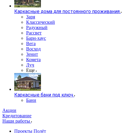
Каркасные дома для постоянного проживания
Заря
Классический
Радужный
Рассвет
Барн-хаус
Вега
Восход
Зенит
Комета
Луч
Еще
Каркасные бани под ключ
Бани
Акции
Кредитование
Наши работы
Проекты Полёт