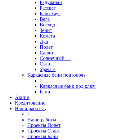
Радужный
Рассвет
Барн-хаус
Вега
Восход
Зенит
Комета
Луч
Полет
Салют
Солнечный ++
Старт
Удача +
Каркасные бани под ключ
Каркасные бани под ключ
Бани
Акции
Кредитование
Наши работы
Наши работы
Проекты Полёт
Проекты Старт
Проекты Бани