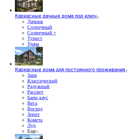
Каркасные дачные дома под ключ
Дачник
Солнечный
Солнечный +
Турист
Удача
Каркасные дома для постоянного проживания
Заря
Классический
Радужный
Рассвет
Барн-хаус
Вега
Восход
Зенит
Комета
Луч
Еще