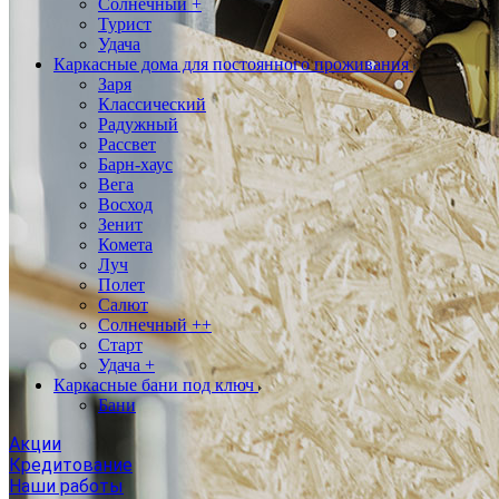
Солнечный +
Турист
Удача
Каркасные дома для постоянного проживания
Заря
Классический
Радужный
Рассвет
Барн-хаус
Вега
Восход
Зенит
Комета
Луч
Полет
Салют
Солнечный ++
Старт
Удача +
Каркасные бани под ключ
Бани
Акции
Кредитование
Наши работы