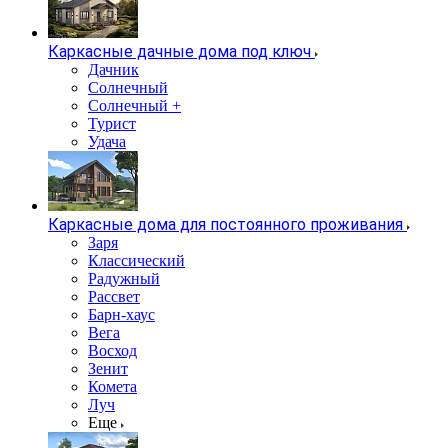
Каркасные дачные дома под ключ
Дачник
Солнечный
Солнечный +
Турист
Удача
Каркасные дома для постоянного проживания
Заря
Классический
Радужный
Рассвет
Барн-хаус
Вега
Восход
Зенит
Комета
Луч
Еще