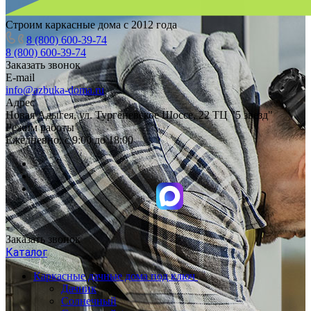
Строим каркасные дома с 2012 года
8 (800) 600-39-74
8 (800) 600-39-74
Заказать звонок
E-mail
info@azbuka-doma.ru
Адрес
Новая Адыгея, ул. Тургеневское Шоссе, 22 ТЦ "5 звезд"
Режим работы
Ежедневно: с 9:00 до 18:00
Заказать звонок
Каталог
Каркасные дачные дома под ключ
Дачник
Солнечный