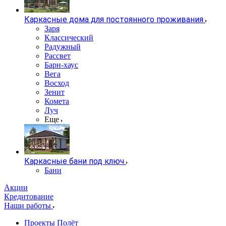
Каркасные дома для постоянного проживания
Заря
Классический
Радужный
Рассвет
Барн-хаус
Вега
Восход
Зенит
Комета
Луч
Еще
Каркасные бани под ключ
Бани
Акции
Кредитование
Наши работы
Проекты Полёт