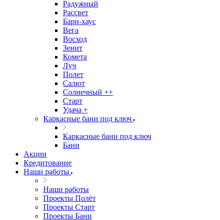
Радужный
Рассвет
Барн-хаус
Вега
Восход
Зенит
Комета
Луч
Полет
Салют
Солнечный ++
Старт
Удача +
Каркасные бани под ключ
Каркасные бани под ключ
Бани
Акции
Кредитование
Наши работы
Наши работы
Проекты Полёт
Проекты Старт
Проекты Бани