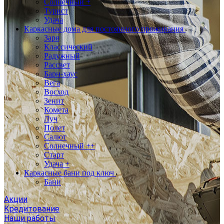
Солнечный +
Турист
Удача
Каркасные дома для постоянного проживания
Заря
Классический
Радужный
Рассвет
Барн-хаус
Вега
Восход
Зенит
Комета
Луч
Полет
Салют
Солнечный ++
Старт
Удача +
Каркасные бани под ключ
Бани
Акции
Кредитование
Наши работы