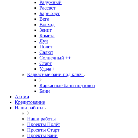
Радужный
Рассвет
Барн-хаус
Вега
Восход
Зенит
Комета
Луч
Полет
Салют
Солнечный ++
Старт
Удача +
Каркасные бани под ключ
Каркасные бани под ключ
Бани
Акции
Кредитование
Наши работы
Наши работы
Проекты Полёт
Проекты Старт
Проекты Бани