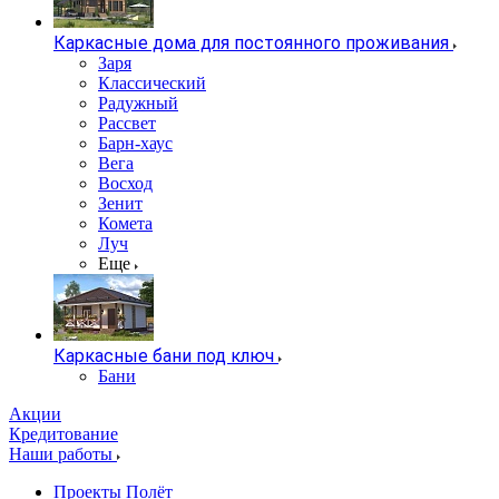
Каркасные дома для постоянного проживания
Заря
Классический
Радужный
Рассвет
Барн-хаус
Вега
Восход
Зенит
Комета
Луч
Еще
Каркасные бани под ключ
Бани
Акции
Кредитование
Наши работы
Проекты Полёт