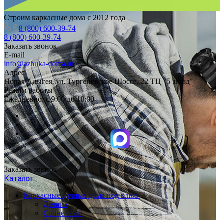
Строим каркасные дома с 2012 года
8 (800) 600-39-74
8 (800) 600-39-74
Заказать звонок
E-mail
info@azbuka-doma.ru
Адрес
Новая Адыгея, ул. Тургеневское Шоссе, 22 ТЦ "5 звезд"
Режим работы
Ежедневно: с 9:00 до 18:00
Заказать звонок
Каталог
Каркасные дачные дома под ключ
Дачник
Солнечный