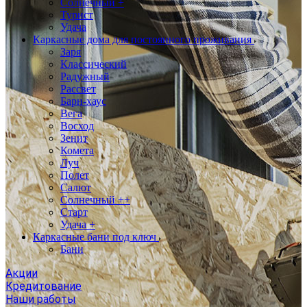
Солнечный +
Турист
Удача
Каркасные дома для постоянного проживания
Заря
Классический
Радужный
Рассвет
Барн-хаус
Вега
Восход
Зенит
Комета
Луч
Полет
Салют
Солнечный ++
Старт
Удача +
Каркасные бани под ключ
Бани
Акции
Кредитование
Наши работы