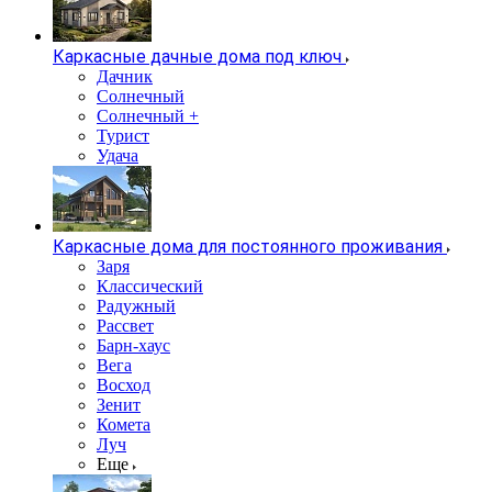
Каркасные дачные дома под ключ
Дачник
Солнечный
Солнечный +
Турист
Удача
Каркасные дома для постоянного проживания
Заря
Классический
Радужный
Рассвет
Барн-хаус
Вега
Восход
Зенит
Комета
Луч
Еще