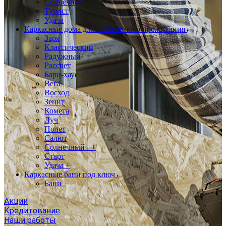
Солнечный +
Турист
Удача
Каркасные дома для постоянного проживания
Заря
Классический
Радужный
Рассвет
Барн-хаус
Вега
Восход
Зенит
Комета
Луч
Полет
Салют
Солнечный ++
Старт
Удача +
Каркасные бани под ключ
Бани
Акции
Кредитование
Наши работы