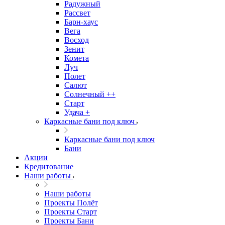
Радужный
Рассвет
Барн-хаус
Вега
Восход
Зенит
Комета
Луч
Полет
Салют
Солнечный ++
Старт
Удача +
Каркасные бани под ключ
Каркасные бани под ключ
Бани
Акции
Кредитование
Наши работы
Наши работы
Проекты Полёт
Проекты Старт
Проекты Бани