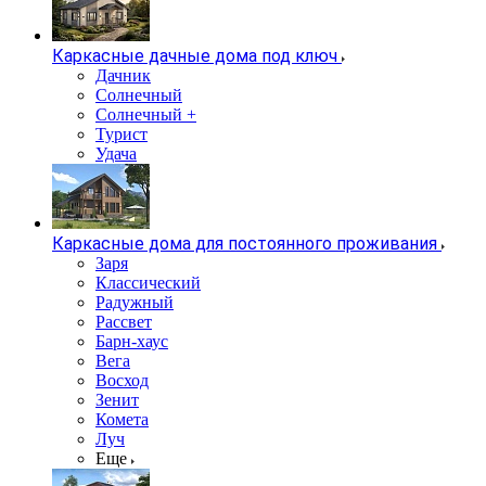
Каркасные дачные дома под ключ
Дачник
Солнечный
Солнечный +
Турист
Удача
Каркасные дома для постоянного проживания
Заря
Классический
Радужный
Рассвет
Барн-хаус
Вега
Восход
Зенит
Комета
Луч
Еще