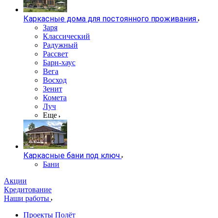
Каркасные дома для постоянного проживания
Заря
Классический
Радужный
Рассвет
Барн-хаус
Вега
Восход
Зенит
Комета
Луч
Еще
Каркасные бани под ключ
Бани
Акции
Кредитование
Наши работы
Проекты Полёт