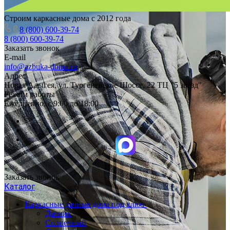
Строим каркасные дома с 2012 года
8 (800) 600-39-74
8 (800) 600-39-74
Заказать звонок
E-mail
info@azbuka-doma.ru
Адрес
Новая Адыгея, ул. Тургеневское Шоссе, 22 ТЦ "5 звезд"
Режим работы
Ежедневно: с 9:00 до 18:00
Заказать звонок
Каталог
Каркасные дачные дома под ключ
Дачник
Солнечный