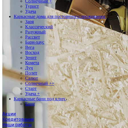
Солнечный +
Турист
Удача
Каркасные дома для постоянного проживания
Заря
Классический
Радужный
Рассвет
Барн-хаус
Вега
Восход
Зенит
Комета
Луч
Полет
Салют
Солнечный ++
Старт
Удача +
Каркасные бани под ключ
Бани
Акции
Кредитование
Наши работы