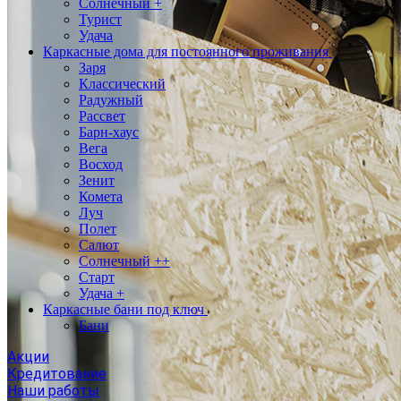
Солнечный +
Турист
Удача
Каркасные дома для постоянного проживания
Заря
Классический
Радужный
Рассвет
Барн-хаус
Вега
Восход
Зенит
Комета
Луч
Полет
Салют
Солнечный ++
Старт
Удача +
Каркасные бани под ключ
Бани
Акции
Кредитование
Наши работы