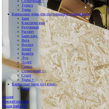
Солнечный +
Турист
Удача
Каркасные дома для постоянного проживания
Заря
Классический
Радужный
Рассвет
Барн-хаус
Вега
Восход
Зенит
Комета
Луч
Полет
Салют
Солнечный ++
Старт
Удача +
Каркасные бани под ключ
Бани
Акции
Кредитование
Наши работы