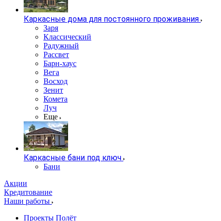
Каркасные дома для постоянного проживания
Заря
Классический
Радужный
Рассвет
Барн-хаус
Вега
Восход
Зенит
Комета
Луч
Еще
Каркасные бани под ключ
Бани
Акции
Кредитование
Наши работы
Проекты Полёт