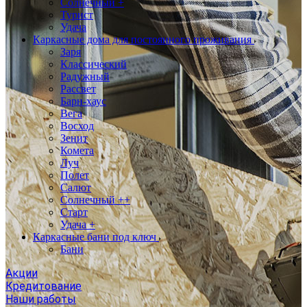
Солнечный +
Турист
Удача
Каркасные дома для постоянного проживания
Заря
Классический
Радужный
Рассвет
Барн-хаус
Вега
Восход
Зенит
Комета
Луч
Полет
Салют
Солнечный ++
Старт
Удача +
Каркасные бани под ключ
Бани
Акции
Кредитование
Наши работы