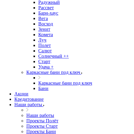
Радужный
Рассвет
Барн-хаус
Вега
Восход
Зенит
Комета
Луч
Полет
Салют
Солнечный ++
Старт
Удача +
Каркасные бани под ключ
Каркасные бани под ключ
Бани
Акции
Кредитование
Наши работы
Наши работы
Проекты Полёт
Проекты Старт
Проекты Бани