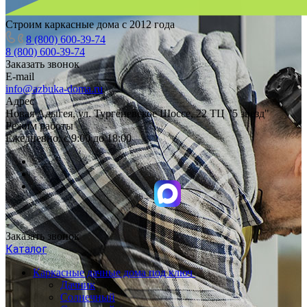
Строим каркасные дома с 2012 года
8 (800) 600-39-74
8 (800) 600-39-74
Заказать звонок
E-mail
info@azbuka-doma.ru
Адрес
Новая Адыгея, ул. Тургеневское Шоссе, 22 ТЦ "5 звезд"
Режим работы
Ежедневно: с 9:00 до 18:00
Заказать звонок
Каталог
Каркасные дачные дома под ключ
Дачник
Солнечный