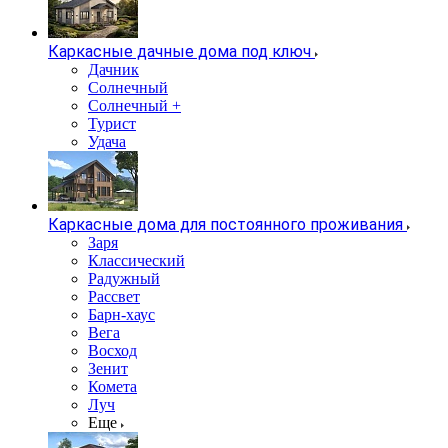
Каркасные дачные дома под ключ
Дачник
Солнечный
Солнечный +
Турист
Удача
Каркасные дома для постоянного проживания
Заря
Классический
Радужный
Рассвет
Барн-хаус
Вега
Восход
Зенит
Комета
Луч
Еще