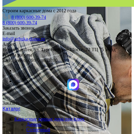
Строим каркасные дома с 2012 года
8 (800) 600-39-74
8 (800) 600-39-74
Заказать звонок
E-mail
info@azbuka-doma.ru
Адрес
Новая Адыгея, ул. Тургеневское Шоссе, 22 ТЦ "5 звезд"
Режим работы
Ежедневно: с 9:00 до 18:00
Заказать звонок
Каталог
Каркасные дачные дома под ключ
Дачник
Солнечный