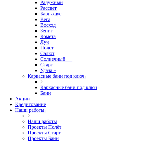
Радужный
Рассвет
Барн-хаус
Вега
Восход
Зенит
Комета
Луч
Полет
Салют
Солнечный ++
Старт
Удача +
Каркасные бани под ключ
Каркасные бани под ключ
Бани
Акции
Кредитование
Наши работы
Наши работы
Проекты Полёт
Проекты Старт
Проекты Бани