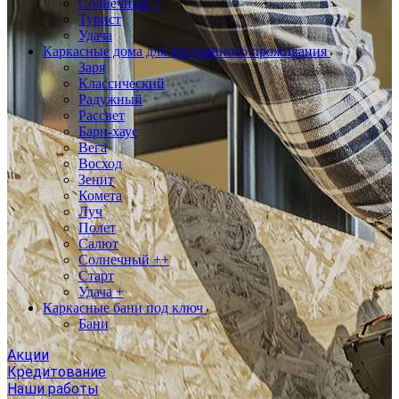
Солнечный +
Турист
Удача
Каркасные дома для постоянного проживания
Заря
Классический
Радужный
Рассвет
Барн-хаус
Вега
Восход
Зенит
Комета
Луч
Полет
Салют
Солнечный ++
Старт
Удача +
Каркасные бани под ключ
Бани
Акции
Кредитование
Наши работы