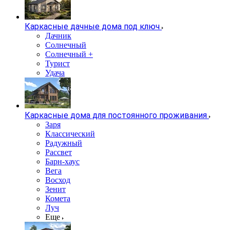
Каркасные дачные дома под ключ
Дачник
Солнечный
Солнечный +
Турист
Удача
Каркасные дома для постоянного проживания
Заря
Классический
Радужный
Рассвет
Барн-хаус
Вега
Восход
Зенит
Комета
Луч
Еще