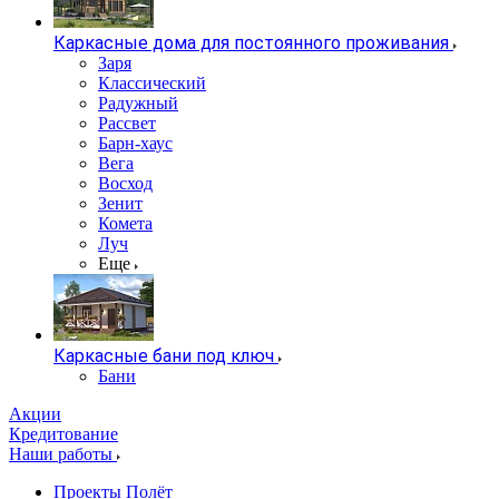
Каркасные дома для постоянного проживания
Заря
Классический
Радужный
Рассвет
Барн-хаус
Вега
Восход
Зенит
Комета
Луч
Еще
Каркасные бани под ключ
Бани
Акции
Кредитование
Наши работы
Проекты Полёт