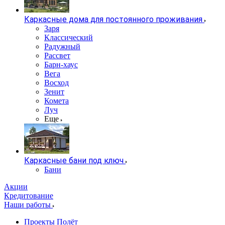
Каркасные дома для постоянного проживания
Заря
Классический
Радужный
Рассвет
Барн-хаус
Вега
Восход
Зенит
Комета
Луч
Еще
Каркасные бани под ключ
Бани
Акции
Кредитование
Наши работы
Проекты Полёт