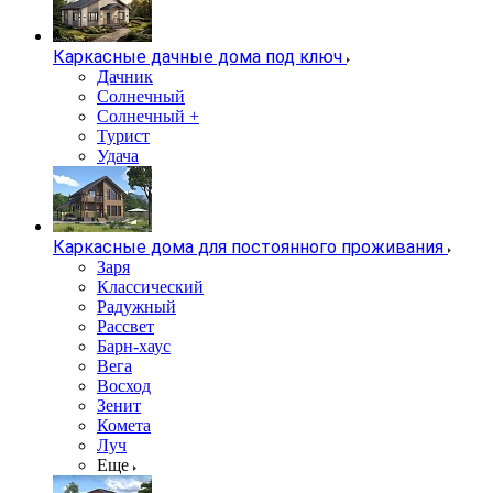
Каркасные дачные дома под ключ
Дачник
Солнечный
Солнечный +
Турист
Удача
Каркасные дома для постоянного проживания
Заря
Классический
Радужный
Рассвет
Барн-хаус
Вега
Восход
Зенит
Комета
Луч
Еще