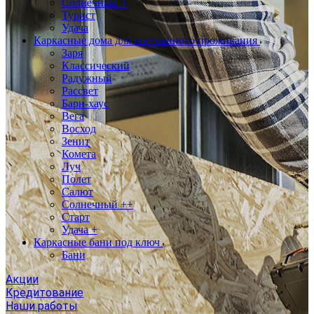
Солнечный +
Турист
Удача
Каркасные дома для постоянного проживания
Заря
Классический
Радужный
Рассвет
Барн-хаус
Вега
Восход
Зенит
Комета
Луч
Полет
Салют
Солнечный ++
Старт
Удача +
Каркасные бани под ключ
Бани
Акции
Кредитование
Наши работы