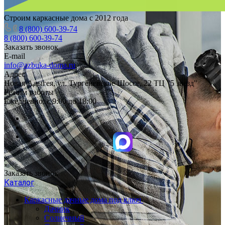
Строим каркасные дома с 2012 года
8 (800) 600-39-74
8 (800) 600-39-74
Заказать звонок
E-mail
info@azbuka-doma.ru
Адрес
Новая Адыгея, ул. Тургеневское Шоссе, 22 ТЦ "5 звезд"
Режим работы
Ежедневно: с 9:00 до 18:00
Заказать звонок
Каталог
Каркасные дачные дома под ключ
Дачник
Солнечный