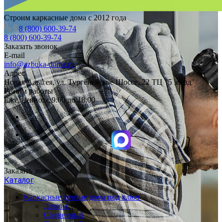
Строим каркасные дома с 2012 года
8 (800) 600-39-74
8 (800) 600-39-74
Заказать звонок
E-mail
info@azbuka-doma.ru
Адрес
Новая Адыгея, ул. Тургеневское Шоссе, 22 ТЦ "5 звезд"
Режим работы
Ежедневно: с 9:00 до 18:00
Заказать звонок
Каталог
Каркасные дачные дома под ключ
Дачник
Солнечный