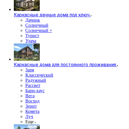
Каркасные дачные дома под ключ
Дачник
Солнечный
Солнечный +
Турист
Удача
Каркасные дома для постоянного проживания
Заря
Классический
Радужный
Рассвет
Барн-хаус
Вега
Восход
Зенит
Комета
Луч
Еще