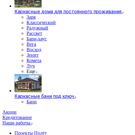
Каркасные дома для постоянного проживания
Заря
Классический
Радужный
Рассвет
Барн-хаус
Вега
Восход
Зенит
Комета
Луч
Еще
Каркасные бани под ключ
Бани
Акции
Кредитование
Наши работы
Проекты Полёт