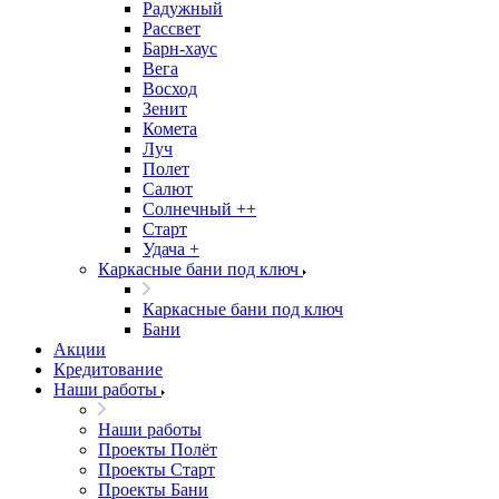
Радужный
Рассвет
Барн-хаус
Вега
Восход
Зенит
Комета
Луч
Полет
Салют
Солнечный ++
Старт
Удача +
Каркасные бани под ключ
Каркасные бани под ключ
Бани
Акции
Кредитование
Наши работы
Наши работы
Проекты Полёт
Проекты Старт
Проекты Бани