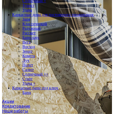
Солнечный +
Турист
Удача
Каркасные дома для постоянного проживания
Заря
Классический
Радужный
Рассвет
Барн-хаус
Вега
Восход
Зенит
Комета
Луч
Полет
Салют
Солнечный ++
Старт
Удача +
Каркасные бани под ключ
Бани
Акции
Кредитование
Наши работы