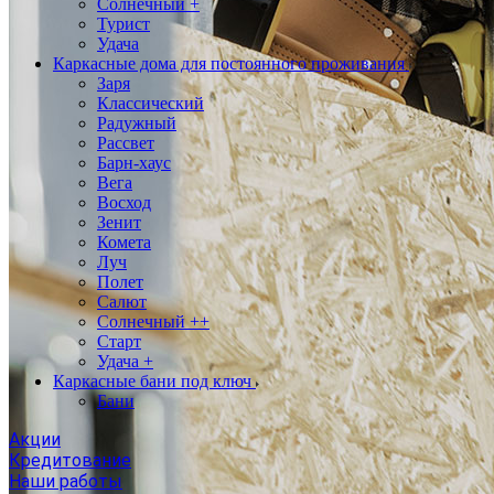
Солнечный +
Турист
Удача
Каркасные дома для постоянного проживания
Заря
Классический
Радужный
Рассвет
Барн-хаус
Вега
Восход
Зенит
Комета
Луч
Полет
Салют
Солнечный ++
Старт
Удача +
Каркасные бани под ключ
Бани
Акции
Кредитование
Наши работы