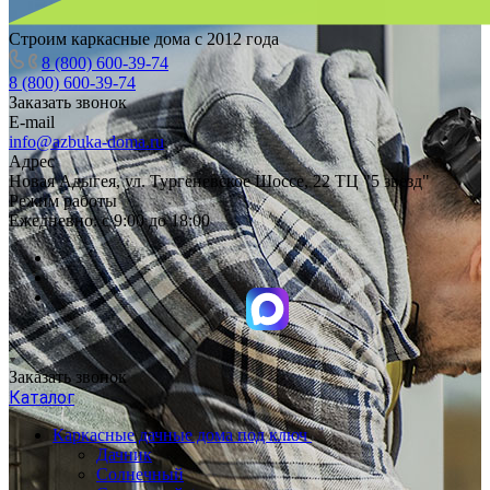
Строим каркасные дома с 2012 года
8 (800) 600-39-74
8 (800) 600-39-74
Заказать звонок
E-mail
info@azbuka-doma.ru
Адрес
Новая Адыгея, ул. Тургеневское Шоссе, 22 ТЦ "5 звезд"
Режим работы
Ежедневно: с 9:00 до 18:00
Заказать звонок
Каталог
Каркасные дачные дома под ключ
Дачник
Солнечный