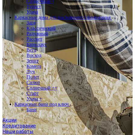
Солнечный +
Турист
Удача
Каркасные дома для постоянного проживания
Заря
Классический
Радужный
Рассвет
Барн-хаус
Вега
Восход
Зенит
Комета
Луч
Полет
Салют
Солнечный ++
Старт
Удача +
Каркасные бани под ключ
Бани
Акции
Кредитование
Наши работы