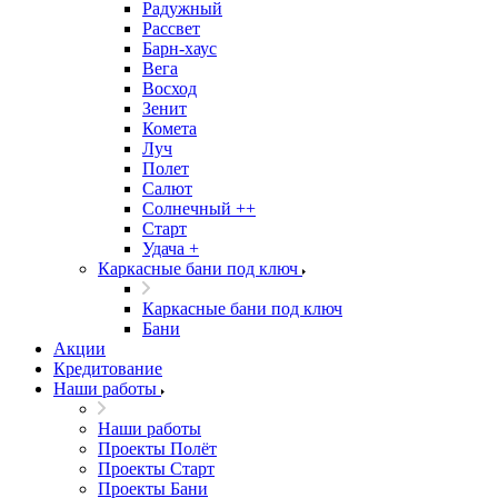
Радужный
Рассвет
Барн-хаус
Вега
Восход
Зенит
Комета
Луч
Полет
Салют
Солнечный ++
Старт
Удача +
Каркасные бани под ключ
Каркасные бани под ключ
Бани
Акции
Кредитование
Наши работы
Наши работы
Проекты Полёт
Проекты Старт
Проекты Бани