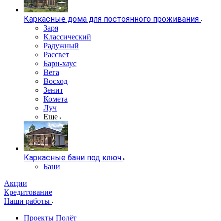
Каркасные дома для постоянного проживания
Заря
Классический
Радужный
Рассвет
Барн-хаус
Вега
Восход
Зенит
Комета
Луч
Еще
Каркасные бани под ключ
Бани
Акции
Кредитование
Наши работы
Проекты Полёт