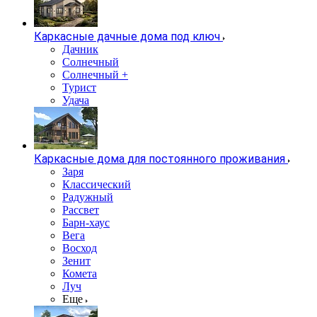
Каркасные дачные дома под ключ
Дачник
Солнечный
Солнечный +
Турист
Удача
Каркасные дома для постоянного проживания
Заря
Классический
Радужный
Рассвет
Барн-хаус
Вега
Восход
Зенит
Комета
Луч
Еще