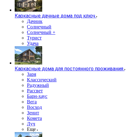
Каркасные дачные дома под ключ
Дачник
Солнечный
Солнечный +
Турист
Удача
Каркасные дома для постоянного проживания
Заря
Классический
Радужный
Рассвет
Барн-хаус
Вега
Восход
Зенит
Комета
Луч
Еще