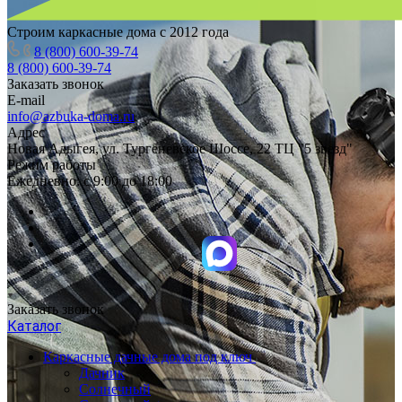
Строим каркасные дома с 2012 года
8 (800) 600-39-74
8 (800) 600-39-74
Заказать звонок
E-mail
info@azbuka-doma.ru
Адрес
Новая Адыгея, ул. Тургеневское Шоссе, 22 ТЦ "5 звезд"
Режим работы
Ежедневно: с 9:00 до 18:00
Заказать звонок
Каталог
Каркасные дачные дома под ключ
Дачник
Солнечный