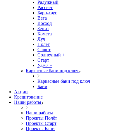
Радужный
Рассвет
Барн-хаус
Вега
Восход
Зенит
Комета
Луч
Полет
Салют
Солнечный ++
Старт
Удача +
Каркасные бани под ключ
Каркасные бани под ключ
Бани
Акции
Кредитование
Наши работы
Наши работы
Проекты Полёт
Проекты Старт
Проекты Бани