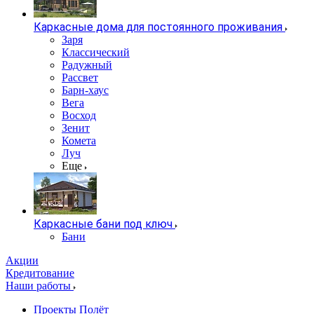
Каркасные дома для постоянного проживания
Заря
Классический
Радужный
Рассвет
Барн-хаус
Вега
Восход
Зенит
Комета
Луч
Еще
Каркасные бани под ключ
Бани
Акции
Кредитование
Наши работы
Проекты Полёт