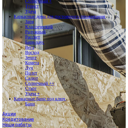
Солнечный +
Турист
Удача
Каркасные дома для постоянного проживания
Заря
Классический
Радужный
Рассвет
Барн-хаус
Вега
Восход
Зенит
Комета
Луч
Полет
Салют
Солнечный ++
Старт
Удача +
Каркасные бани под ключ
Бани
Акции
Кредитование
Наши работы